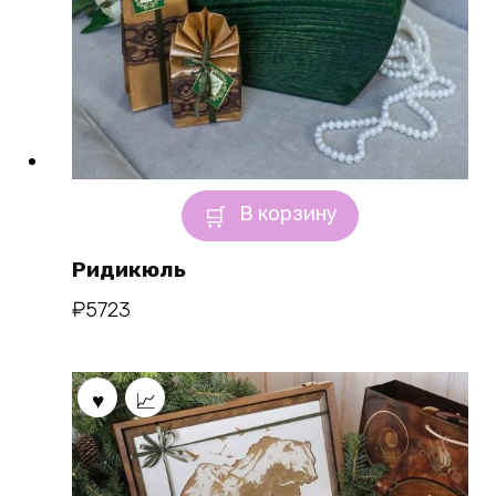
В корзину
Ридикюль
₽
5723