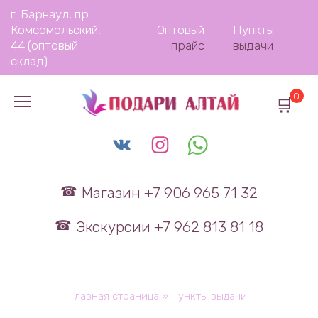
Перейти
г. Барнаул, пр.
к
Комсомольский,
Оптовый
Пункты
содержанию
44 (оптовый
прайс
выдачи
склад)
0
Магазин +7 906 965 71 32
Экскурсии +7 962 813 81 18
Главная страница
»
Пункты выдачи