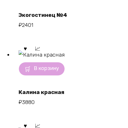
Экогостинец №4
₽
2401
В корзину
Калина красная
₽
3880