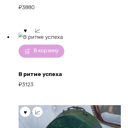
₽
3880
В корзину
В ритме успеха
₽
3123