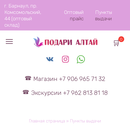
Перейти
г. Барнаул, пр.
к
Комсомольский,
Оптовый
Пункты
содержанию
44 (оптовый
прайс
выдачи
склад)
0
Магазин +7 906 965 71 32
Экскурсии +7 962 813 81 18
Главная страница
»
Пункты выдачи