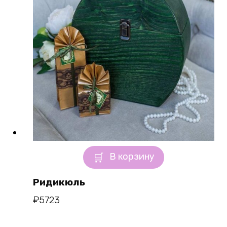
В корзину
Ридикюль
₽
5723