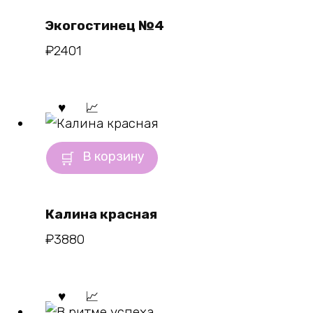
Экогостинец №4
₽
2401
В корзину
Калина красная
₽
3880