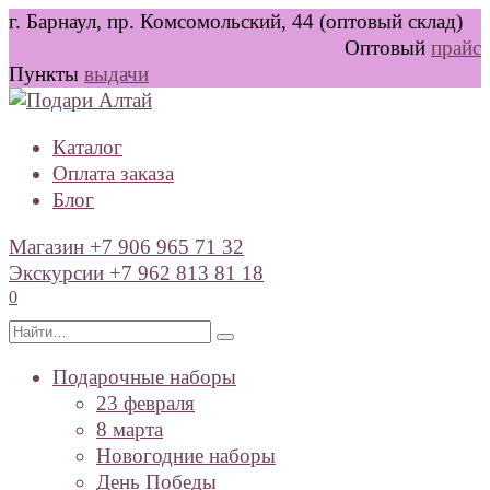
Перейти
г. Барнаул, пр. Комсомольский, 44 (оптовый склад)
к
Оптовый
прайс
содержанию
Пункты
выдачи
Каталог
Оплата заказа
Блог
Магазин +7 906 965 71 32
Экскурсии +7 962 813 81 18
0
Search
for:
Подарочные наборы
23 февраля
8 марта
Новогодние наборы
День Победы