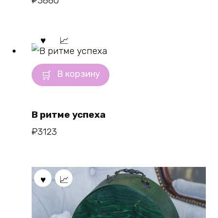
₽
3880
В корзину
В ритме успеха
₽
3123