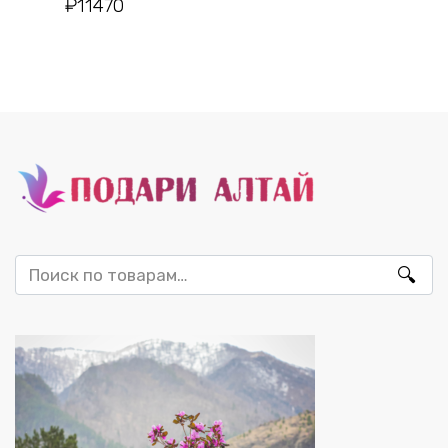
₽
11470
Искать: