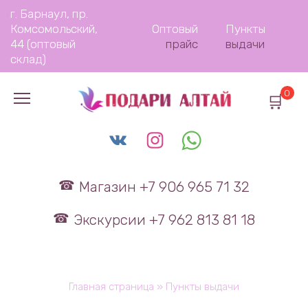
Перейти
г. Барнаул, пр.
к
Комсомольский,
Оптовый
Пункты
содержанию
44 (оптовый
прайс
выдачи
склад)
0
Магазин +7 906 965 71 32
Экскурсии +7 962 813 81 18
Главная страница
»
Пункты выдачи