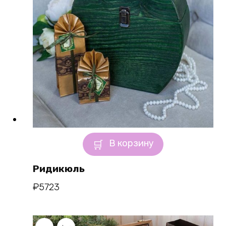
В корзину
Ридикюль
₽
5723