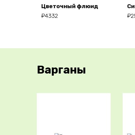
Цветочный флюид
Си
₽
4332
₽
2
Варганы