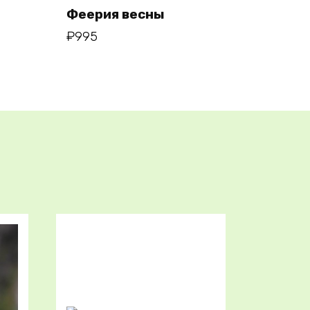
Феерия весны
₽
995