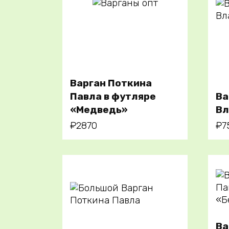
В
корзину
Варган Поткина
Павла в футляре
Ва
«Медведь»
Вл
₽
2870
₽
7
Ва