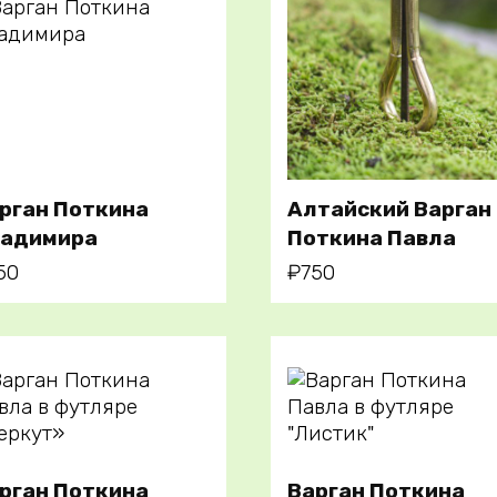
В корзину
рган Поткина
Алтайский Варган
адимира
Поткина Павла
В корзину
50
₽
750
рган Поткина
Варган Поткина