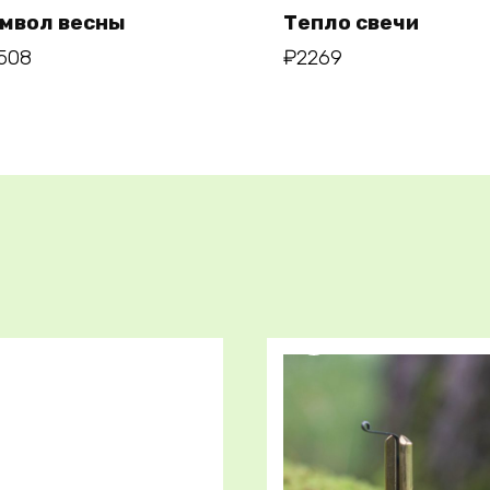
мвол весны
Тепло свечи
508
₽
2269