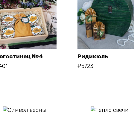
огостинец №4
Ридикюль
401
₽
5723
В корзину
В корзину
В
В
корзину
корзину