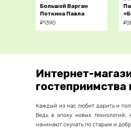
В корзину
Большой Варган
Па
Поткина Павла
«Б
₽
1390
₽
2
Интернет-ма
гостеприимства 
Каждый из нас любит дарить и пол
Ведь в эпоху новых технологий, 
начинают скучать по старым и доб