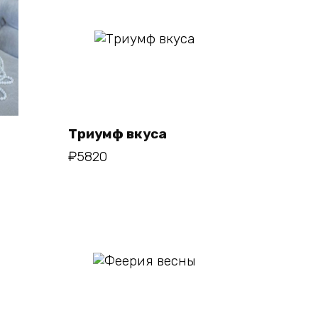
В
корзину
Триумф вкуса
₽
5820
В
корзину