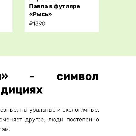
В корзину
Павла в футляре
«Рысь»
₽
1390
ай» - символ
адициях
езные, натуральные и экологичные.
 сменяет другое, люди постепенно
лам.