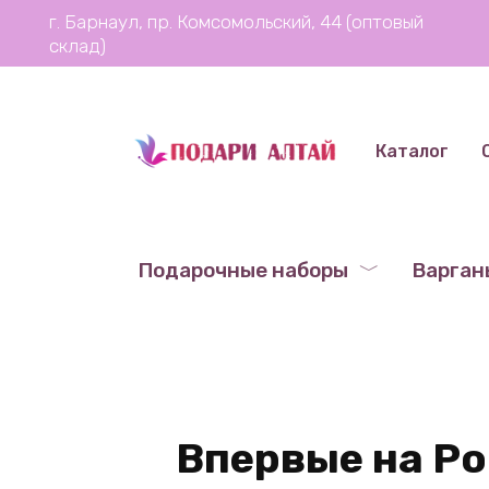
Перейти
г. Барнаул, пр. Комсомольский, 44 (оптовый
к
склад)
содержанию
Каталог
Подарочные наборы
Варган
Впервые на Pod