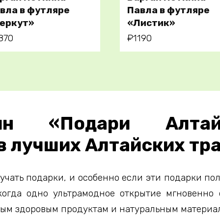
В корзину
В корзину
вла в футляре
Павла в футляре
еркут»
«Листик»
870
₽
1190
газин «Подари Алт
в лучших Алтайских тр
учать подарки, и особенно если эти подарки пол
когда одно ультрамодное открытие мгновенно
рым здоровым продуктам и натуральным материа