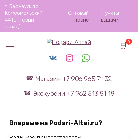
Перейти
г. Барнаул, пр.
к
Комсомольский,
Оптовый
Пункты
содержанию
44 (оптовый
прайс
выдачи
склад)
0
Магазин +7 906 965 71 32
Экскурсии +7 962 813 81 18
Впервые на Podari-Altai.ru?
Рады Вас приветствовать!