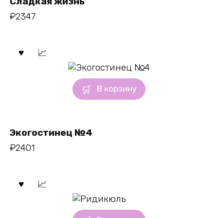
Сладкая жизнь
₽
2347
В корзину
Экогостинец №4
₽
2401