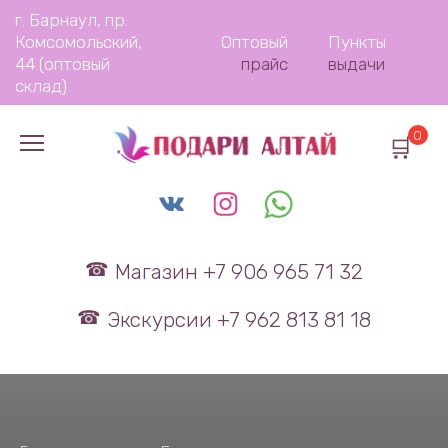
Перейти
г. Барнаул, пр.
к
Комсомольский,
Оптовый
Пункты
содержанию
44 (оптовый
прайс
выдачи
склад)
0
Магазин +7 906 965 71 32
Экскурсии +7 962 813 81 18