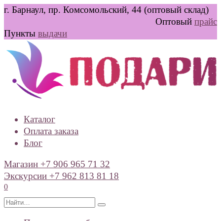
Перейти
г. Барнаул, пр. Комсомольский, 44 (оптовый склад)
к
Оптовый
прайс
содержанию
Пункты
выдачи
Каталог
Оплата заказа
Блог
Магазин +7 906 965 71 32
Экскурсии +7 962 813 81 18
0
Search
for: