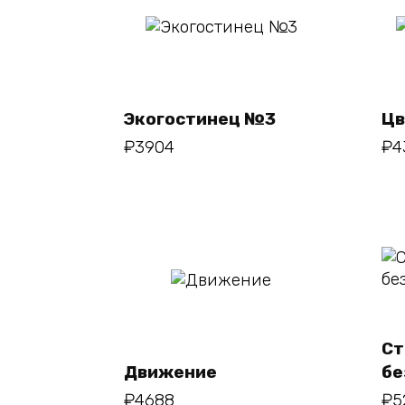
В корзину
Экогостинец №3
Цв
₽
3904
₽
4
В
корзину
Ст
Движение
бе
₽
4688
₽
5