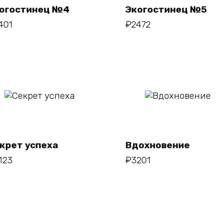
огостинец №4
Экогостинец №5
401
₽
2472
В
В
корзину
корзину
крет успеха
Вдохновение
123
₽
3201