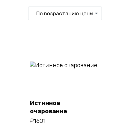
В корзину
Истинное
очарование
₽
1601