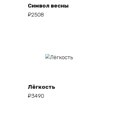
Символ весны
₽
2508
В
корзину
Лёгкость
₽
3490