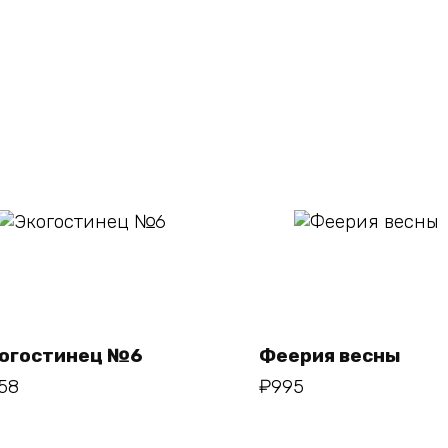
ию
В
В корзину
корзину
огостинец №6
Феерия весны
58
₽
995