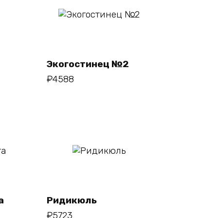
В корзину
Экогостинец №2
₽
4588
В
корзину
а
Ридикюль
₽
5723