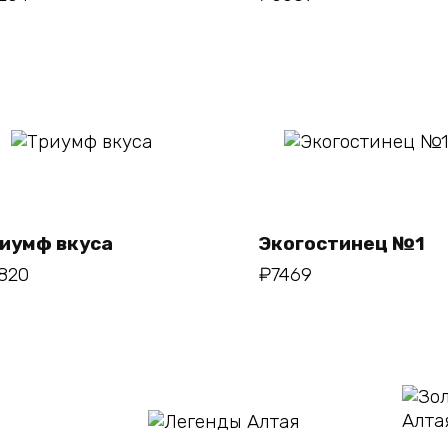
В
В
корзину
корзину
иумф вкуса
Экогостинец №1
820
₽
7469