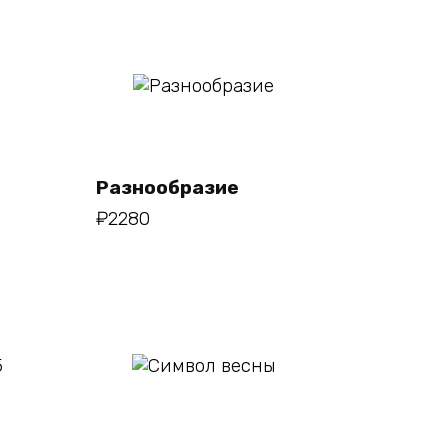
В
корзину
Разнообразие
₽
2280
В
корзину