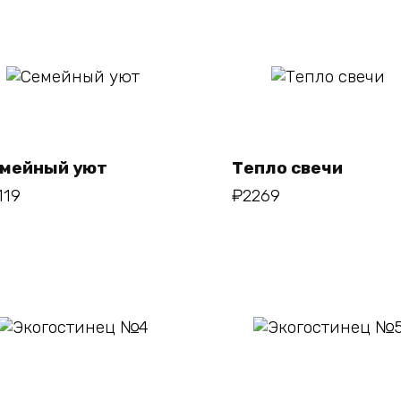
В
В
корзину
корзину
мейный уют
Тепло свечи
119
₽
2269
В корзину
В корзину