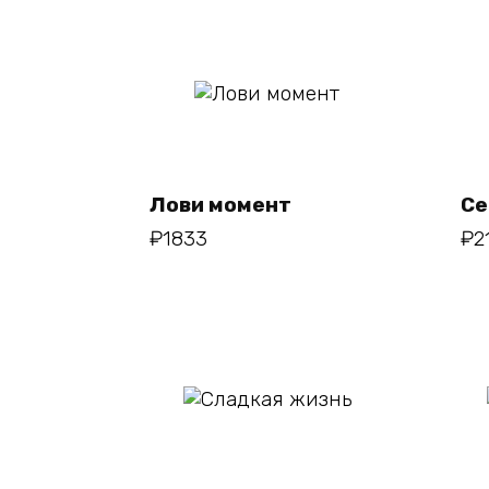
В
корзину
Лови момент
Се
₽
1833
₽
2
В
корзину