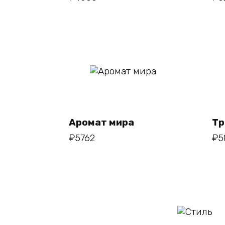
В
корзину
Аромат мира
Тр
₽
5762
₽
5