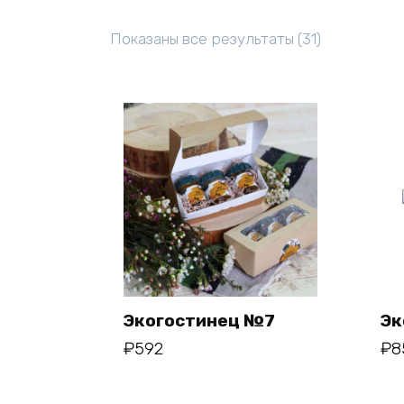
Цены:
Показаны все результаты (31)
по
возрастан
Экогостинец №7
Эк
₽
592
₽
8
В корзину