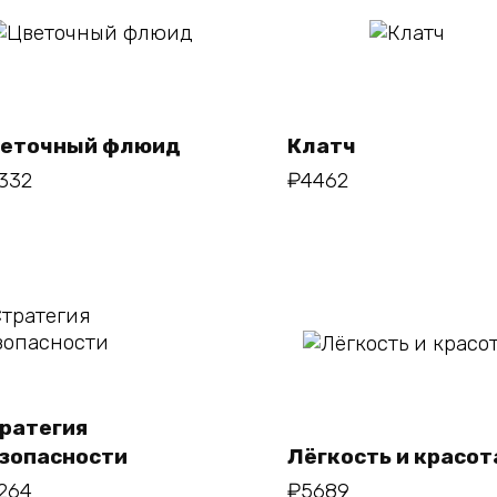
В
В корзину
корзину
еточный флюид
Клатч
332
₽
4462
В корзину
В корзину
ратегия
зопасности
Лёгкость и красот
264
₽
5689