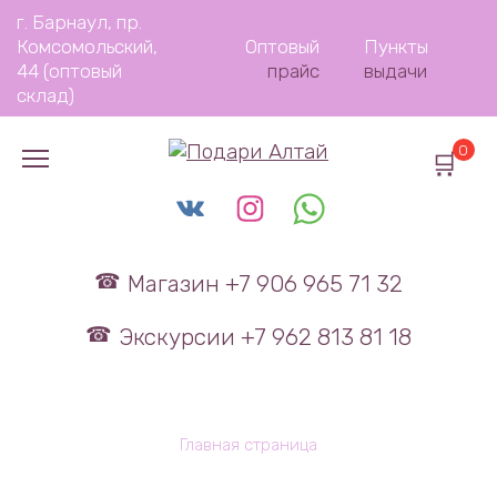
Перейти
г. Барнаул, пр.
к
Комсомольский,
Оптовый
Пункты
содержанию
44 (оптовый
прайс
выдачи
склад)
0
Магазин +7 906 965 71 32
Экскурсии +7 962 813 81 18
Главная страница