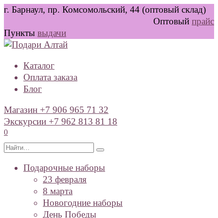
Перейти
г. Барнаул, пр. Комсомольский, 44 (оптовый склад)
к
Оптовый
прайс
содержанию
Пункты
выдачи
Каталог
Оплата заказа
Блог
Магазин +7 906 965 71 32
Экскурсии +7 962 813 81 18
0
Search
for:
Подарочные наборы
23 февраля
8 марта
Новогодние наборы
День Победы