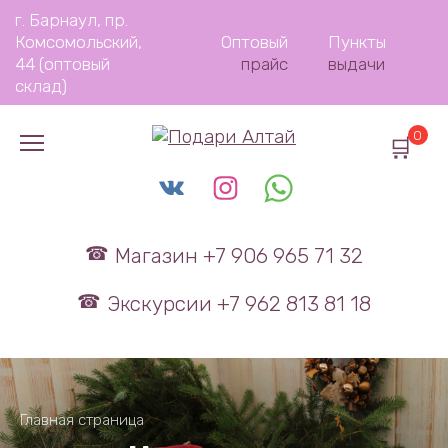
Перейти
г. Барнаул, пр.
к
Комсомольский,
Оптовый
Пункты
содержанию
44 (оптовый
прайс
выдачи
склад)
0
Магазин +7 906 965 71 32
Экскурсии +7 962 813 81 18
Главная страница