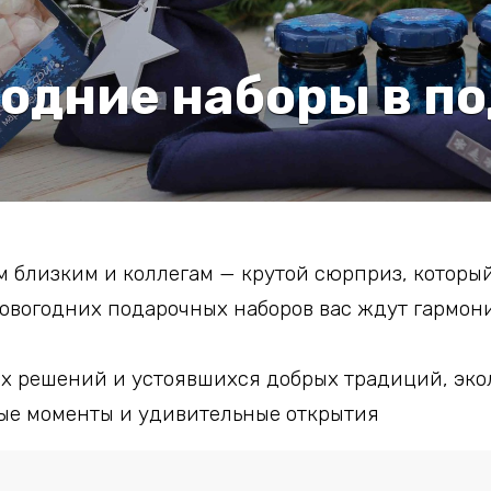
одние наборы в п
м близким и коллегам — крутой сюрприз, которы
новогодних подарочных наборов вас ждут гармон
х решений и устоявшихся добрых традиций, эко
ые моменты и удивительные открытия
прайс-лист с оптовыми ценами и узнать больше о