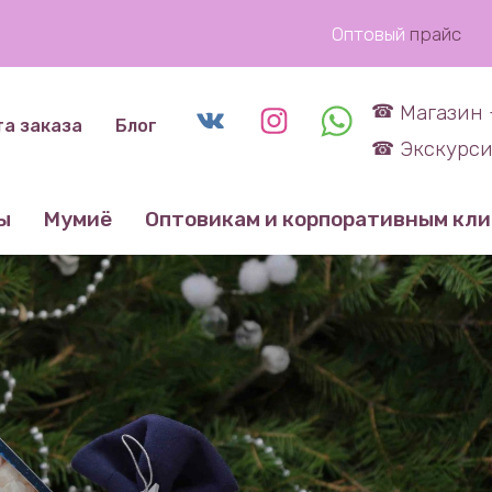
Оптовый
прайс
Магазин 
та заказа
Блог
Экскурси
ы
Мумиё
Оптовикам и корпоративным кл