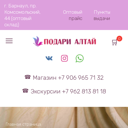
Перейти
г. Барнаул, пр.
к
Комсомольский,
Оптовый
Пункты
содержанию
44 (оптовый
прайс
выдачи
склад)
0
Магазин +7 906 965 71 32
Экскурсии +7 962 813 81 18
Главная страница