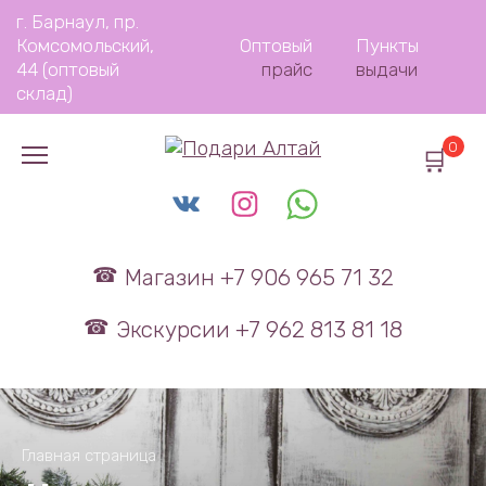
Перейти
г. Барнаул, пр.
к
Комсомольский,
Оптовый
Пункты
содержанию
44 (оптовый
прайс
выдачи
склад)
0
Магазин +7 906 965 71 32
Экскурсии +7 962 813 81 18
Главная страница