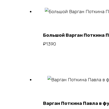
В корзину
Большой Варган Поткина 
₽
1390
В корзин
Варган Поткина Павла в ф