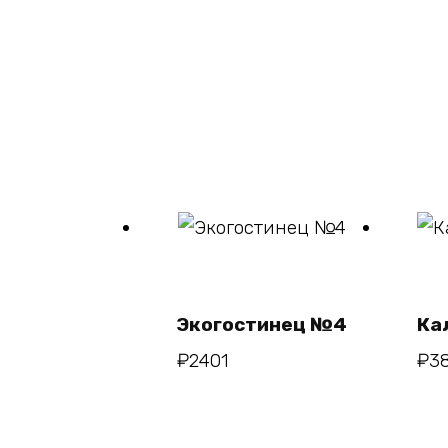
В
корзину
Экогостинец №4
Ка
₽
2401
₽
3