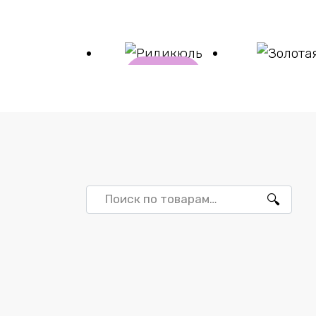
В
корзи
ну
Ридикюль
Золотая
₽
5723
₽
11470
Искать: