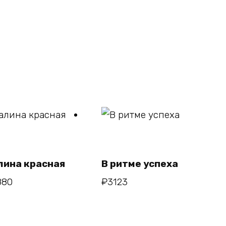
В
В
корзину
корзину
лина красная
В ритме успеха
880
₽
3123