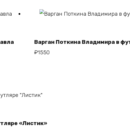
В корзину
Павла
Варган Поткина Владимира в ф
₽
1550
у
утляре «Листик»