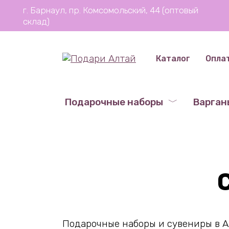
Перейти
г. Барнаул, пр. Комсомольский, 44 (оптовый
к
склад)
содержанию
Каталог
Опла
Подарочные наборы
Варган
Подарочные наборы и сувениры в Ал