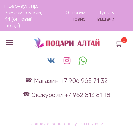
Перейти
г. Барнаул, пр.
к
Комсомольский,
Оптовый
Пункты
содержанию
44 (оптовый
прайс
выдачи
склад)
0
Магазин +7 906 965 71 32
Экскурсии +7 962 813 81 18
Главная страница
»
Пункты выдачи