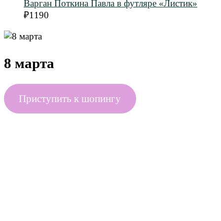
Варган Поткина Павла в футляре «Листик»
₽
1190
8 марта
Приступить к шопингу