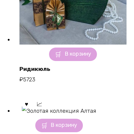
В корзину
Ридикюль
₽
5723
В корзину