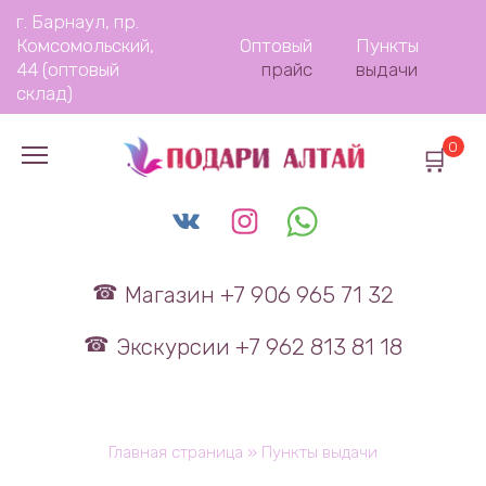
Перейти
г. Барнаул, пр.
к
Комсомольский,
Оптовый
Пункты
содержанию
44 (оптовый
прайс
выдачи
склад)
0
Магазин +7 906 965 71 32
Экскурсии +7 962 813 81 18
Главная страница
»
Пункты выдачи