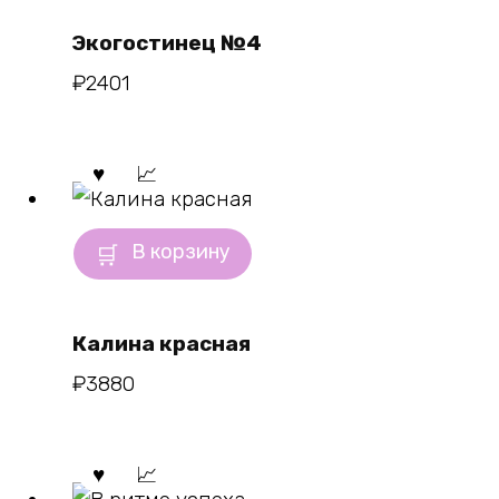
Экогостинец №4
₽
2401
В корзину
Калина красная
₽
3880