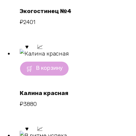
Экогостинец №4
₽
2401
В корзину
Калина красная
₽
3880