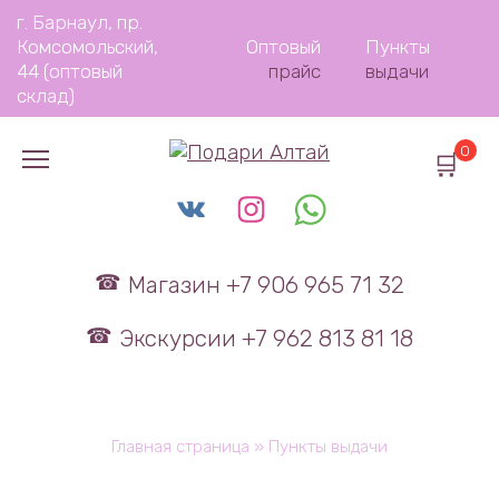
Перейти
г. Барнаул, пр.
к
Комсомольский,
Оптовый
Пункты
содержанию
44 (оптовый
прайс
выдачи
склад)
0
Магазин +7 906 965 71 32
Экскурсии +7 962 813 81 18
Главная страница
»
Пункты выдачи