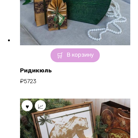
В корзину
Ридикюль
₽
5723