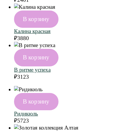
В корзину
Калина красная
₽
3880
В корзину
В ритме успеха
₽
3123
В корзину
Ридикюль
₽
5723