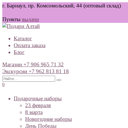
Перейти
г. Барнаул, пр. Комсомольский, 44 (оптовый склад)
к
содержанию
Пункты
выдачи
Каталог
Оплата заказа
Блог
Магазин +7 906 965 71 32
Экскурсии +7 962 813 81 18
Search
for:
0
Подарочные наборы
23 февраля
8 марта
Новогодние наборы
День Победы