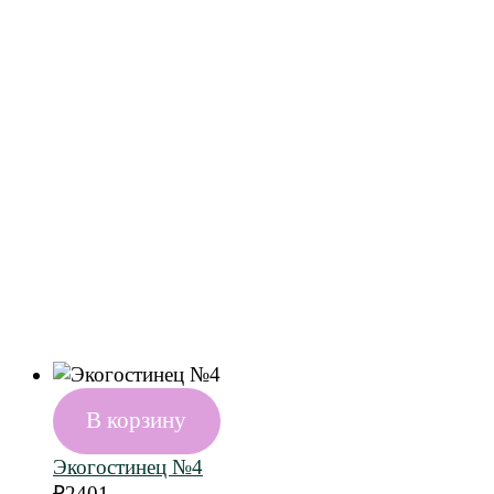
В корзину
Экогостинец №4
₽
2401