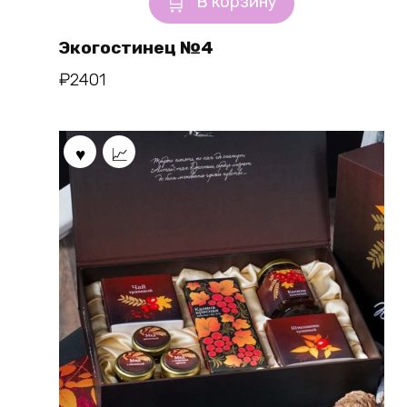
В корзину
Экогостинец №4
₽
2401