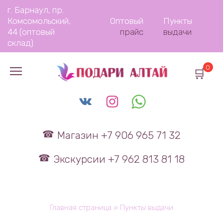
Перейти
г. Барнаул, пр.
к
Комсомольский,
Оптовый
Пункты
содержанию
44 (оптовый
прайс
выдачи
склад)
0
Магазин +7 906 965 71 32
Экскурсии +7 962 813 81 18
Главная страница
»
Пункты выдачи