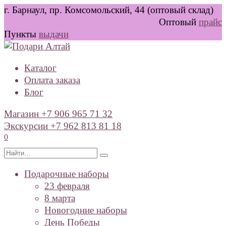
Перейти
г. Барнаул, пр. Комсомольский, 44 (оптовый склад)
к
Оптовый
прайс
содержанию
Пункты
выдачи
Каталог
Оплата заказа
Блог
Магазин +7 906 965 71 32
Экскурсии +7 962 813 81 18
0
Search
for:
Подарочные наборы
23 февраля
8 марта
Новогодние наборы
День Победы