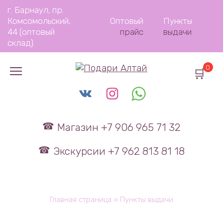
Перейти
г. Барнаул, пр.
к
Комсомольский,
Оптовый
Пункты
содержанию
44 (оптовый
прайс
выдачи
склад)
0
Магазин +7 906 965 71 32
Экскурсии +7 962 813 81 18
Главная страница
»
Пункты выдачи