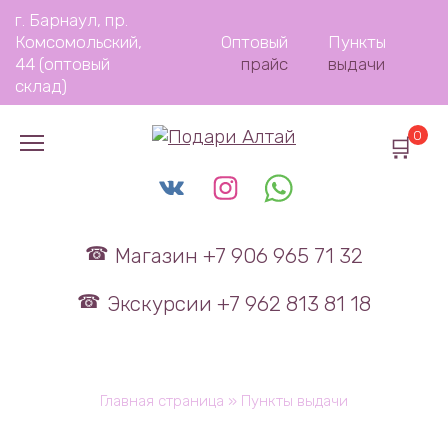
Перейти
г. Барнаул, пр.
к
Комсомольский,
Оптовый
Пункты
содержанию
44 (оптовый
прайс
выдачи
склад)
0
Магазин +7 906 965 71 32
Экскурсии +7 962 813 81 18
Главная страница
»
Пункты выдачи