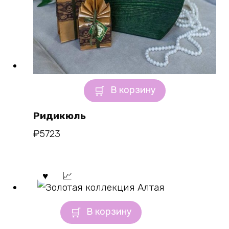
В корзину
Ридикюль
₽
5723
В корзину