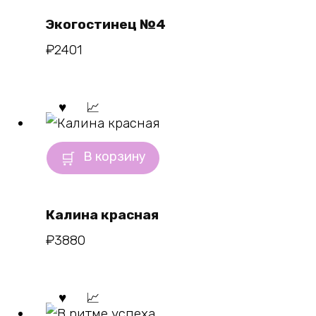
Экогостинец №4
₽
2401
В корзину
Калина красная
₽
3880