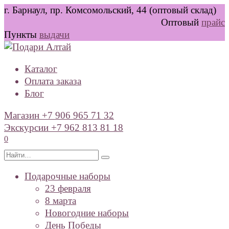
Перейти
г. Барнаул, пр. Комсомольский, 44 (оптовый склад)
к
Оптовый
прайс
содержанию
Пункты
выдачи
Каталог
Оплата заказа
Блог
Магазин +7 906 965 71 32
Экскурсии +7 962 813 81 18
0
Search
for:
Подарочные наборы
23 февраля
8 марта
Новогодние наборы
День Победы