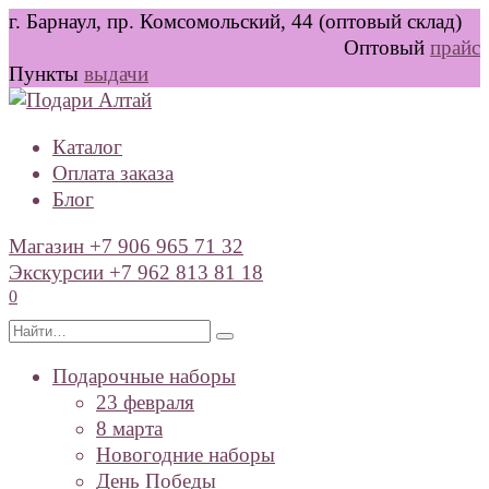
Перейти
г. Барнаул, пр. Комсомольский, 44 (оптовый склад)
к
Оптовый
прайс
содержанию
Пункты
выдачи
Каталог
Оплата заказа
Блог
Магазин +7 906 965 71 32
Экскурсии +7 962 813 81 18
0
Search
for:
Подарочные наборы
23 февраля
8 марта
Новогодние наборы
День Победы