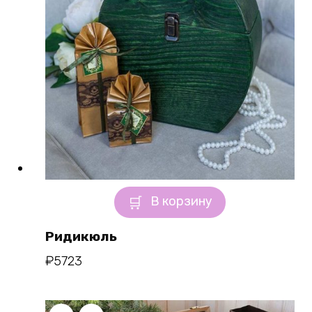
В корзину
Ридикюль
₽
5723