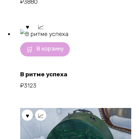
₽
3880
В корзину
В ритме успеха
₽
3123