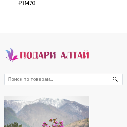
₽
11470
Искать: