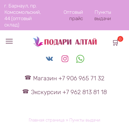
Перейти
г. Барнаул, пр.
к
Комсомольский,
Оптовый
Пункты
содержанию
44 (оптовый
прайс
выдачи
склад)
0
Магазин +7 906 965 71 32
Экскурсии +7 962 813 81 18
Главная страница
»
Пункты выдачи