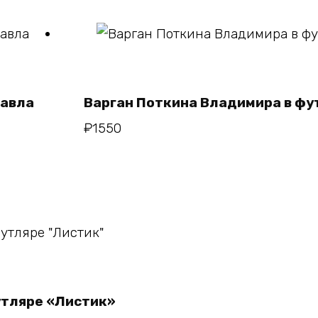
В корзину
Павла
Варган Поткина Владимира в ф
₽
1550
у
утляре «Листик»