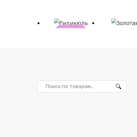
В
корзи
ну
Ридикюль
Золотая
₽
5723
₽
11470
Искать: