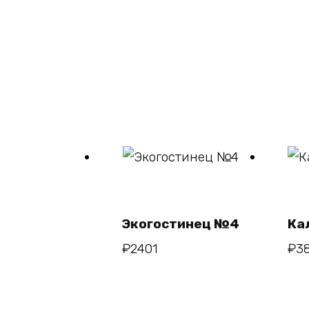
В
корзину
Экогостинец №4
Ка
₽
2401
₽
3