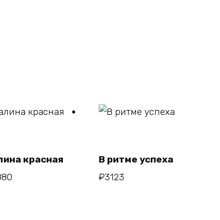
В
В
корзину
корзину
лина красная
В ритме успеха
880
₽
3123