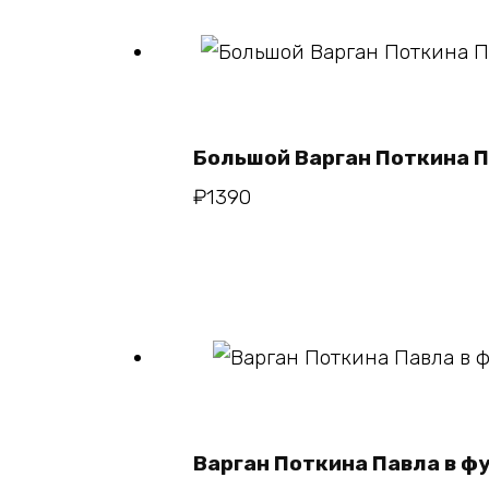
В корзину
Большой Варган Поткина 
₽
1390
В корзин
Варган Поткина Павла в ф