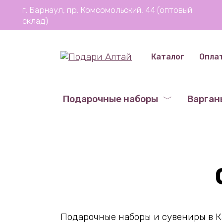
Перейти
г. Барнаул, пр. Комсомольский, 44 (оптовый
к
склад)
содержанию
Каталог
Опла
Подарочные наборы
Варган
Подарочные наборы и сувениры в К