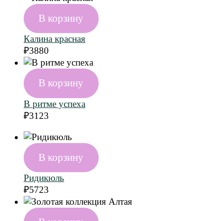
В корзину
Калина красная
₽
3880
В корзину
В ритме успеха
₽
3123
В корзину
Ридикюль
₽
5723