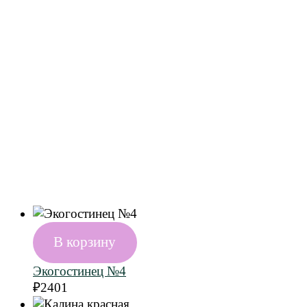
В корзину
Экогостинец №4
₽
2401