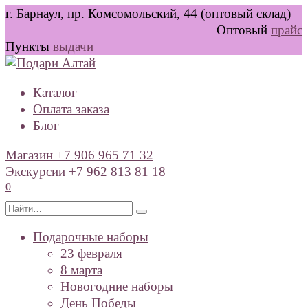
Перейти
г. Барнаул, пр. Комсомольский, 44 (оптовый склад)
к
Оптовый
прайс
содержанию
Пункты
выдачи
Каталог
Оплата заказа
Блог
Магазин +7 906 965 71 32
Экскурсии +7 962 813 81 18
0
Search
for:
Подарочные наборы
23 февраля
8 марта
Новогодние наборы
День Победы