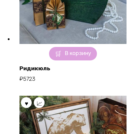
В корзину
Ридикюль
₽
5723