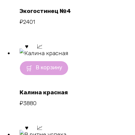
Экогостинец №4
₽
2401
В корзину
Калина красная
₽
3880