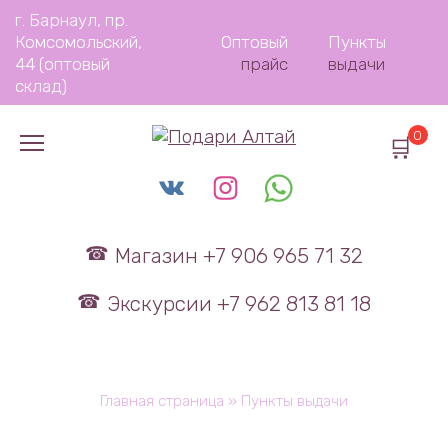
Перейти
г. Барнаул, пр.
к
Комсомольский,
Оптовый
Пункты
содержанию
44 (оптовый
прайс
выдачи
склад)
0
Магазин +7 906 965 71 32
Экскурсии +7 962 813 81 18
Главная страница
»
Пункты выдачи