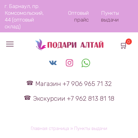
Перейти
г. Барнаул, пр.
к
Комсомольский,
Оптовый
Пункты
содержанию
44 (оптовый
прайс
выдачи
склад)
0
Магазин +7 906 965 71 32
Экскурсии +7 962 813 81 18
Главная страница
»
Пункты выдачи