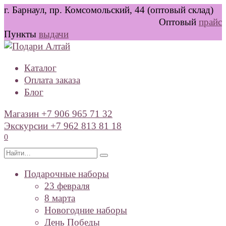
Перейти
г. Барнаул, пр. Комсомольский, 44 (оптовый склад)
к
Оптовый
прайс
содержанию
Пункты
выдачи
Каталог
Оплата заказа
Блог
Магазин +7 906 965 71 32
Экскурсии +7 962 813 81 18
0
Search
for:
Подарочные наборы
23 февраля
8 марта
Новогодние наборы
День Победы