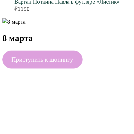
Варган Поткина Павла в футляре «Листик»
₽
1190
8 марта
Приступить к шопингу