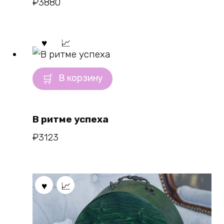
₽
3880
В корзину
В ритме успеха
₽
3123