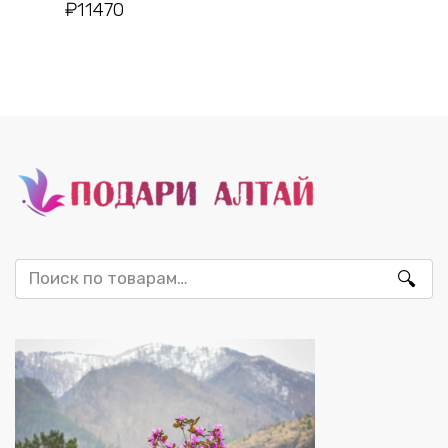
₽
11470
Искать: