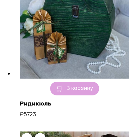
В корзину
Ридикюль
₽
5723