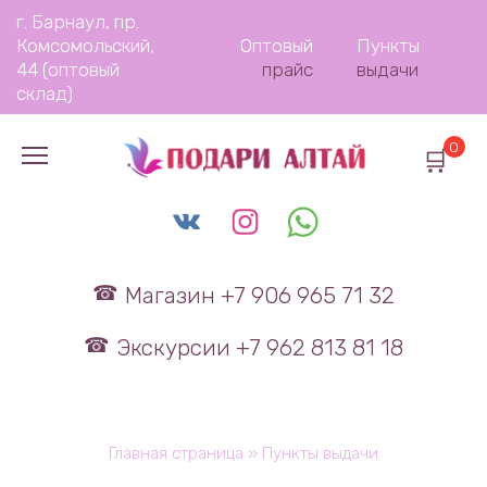
Перейти
г. Барнаул, пр.
к
Комсомольский,
Оптовый
Пункты
содержанию
44 (оптовый
прайс
выдачи
склад)
0
Магазин +7 906 965 71 32
Экскурсии +7 962 813 81 18
Главная страница
»
Пункты выдачи