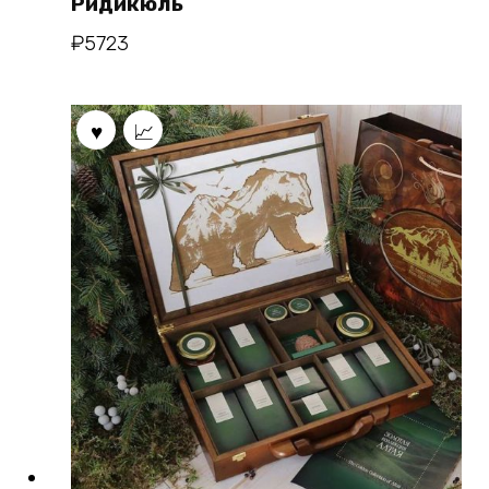
Ридикюль
₽
5723