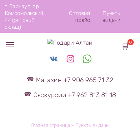
Перейти
г. Барнаул, пр.
к
Комсомольский,
Оптовый
Пункты
содержанию
44 (оптовый
прайс
выдачи
склад)
0
Магазин +7 906 965 71 32
Экскурсии +7 962 813 81 18
Главная страница
»
Пункты выдачи