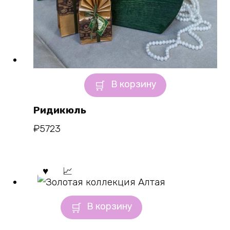
В корзину
Ридикюль
₽
5723
В корзину