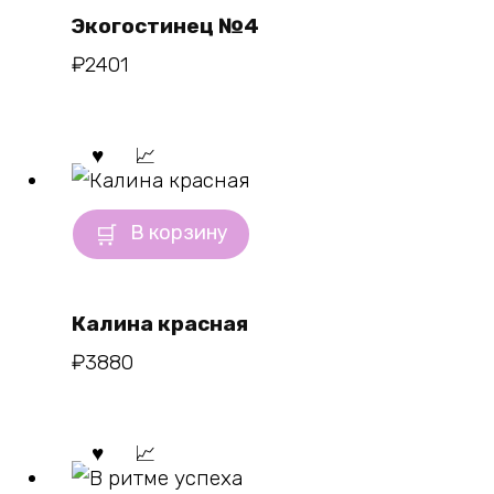
Экогостинец №4
₽
2401
В корзину
Калина красная
₽
3880