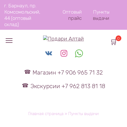
Перейти
г. Барнаул, пр.
к
Комсомольский,
Оптовый
Пункты
содержанию
44 (оптовый
прайс
выдачи
склад)
0
Магазин +7 906 965 71 32
Экскурсии +7 962 813 81 18
Главная страница
»
Пункты выдачи