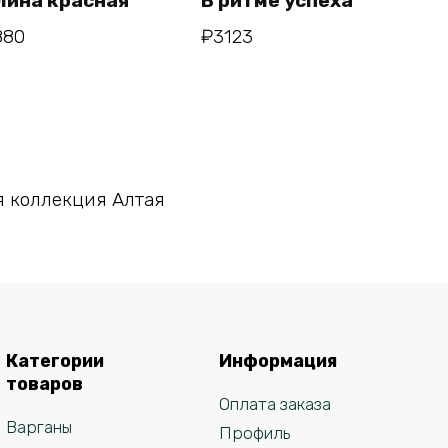
лина красная
В ритме успеха
880
₽
3123
В корзину
 коллекция Алтая
Категории
Информация
товаров
Оплата заказа
Варганы
Профиль