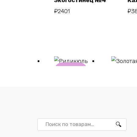
Экогостинец №4
Ка
₽
2401
₽
3
В
корзи
ну
Ридикюль
Золотая
₽
5723
₽
11470
Искать: