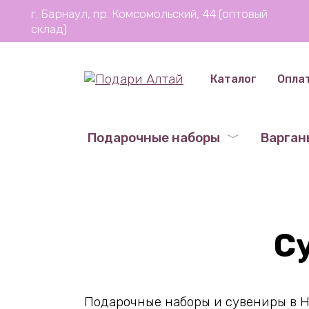
Перейти
г. Барнаул, пр. Комсомольский, 44 (оптовый
к
склад)
содержанию
Каталог
Опла
Подарочные наборы
Варган
С
Подарочные наборы и сувениры в Н