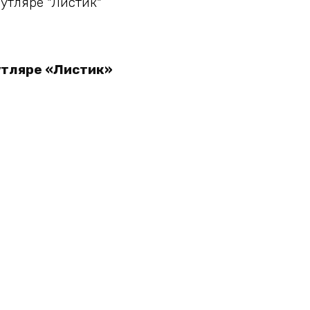
у
утляре «Листик»