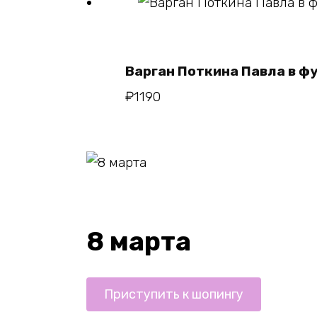
В корзин
Варган Поткина Павла в ф
₽
1190
8 марта
Приступить к шопингу