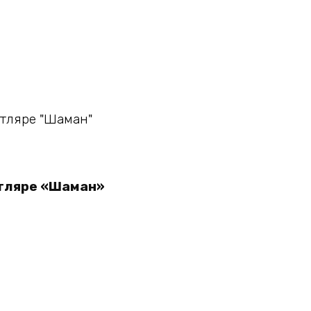
утляре «Шаман»