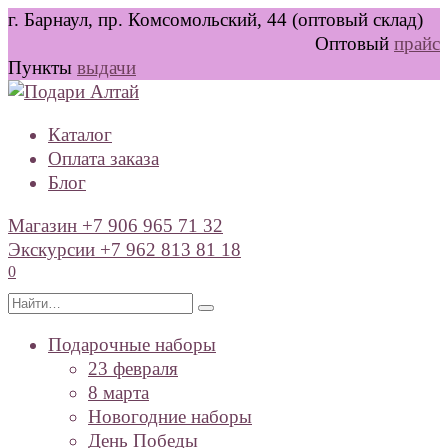
Перейти
г. Барнаул, пр. Комсомольский, 44 (оптовый склад)
к
Оптовый
прайс
содержанию
Пункты
выдачи
Каталог
Оплата заказа
Блог
Магазин +7 906 965 71 32
Экскурсии +7 962 813 81 18
0
Search
for:
Подарочные наборы
23 февраля
8 марта
Новогодние наборы
День Победы