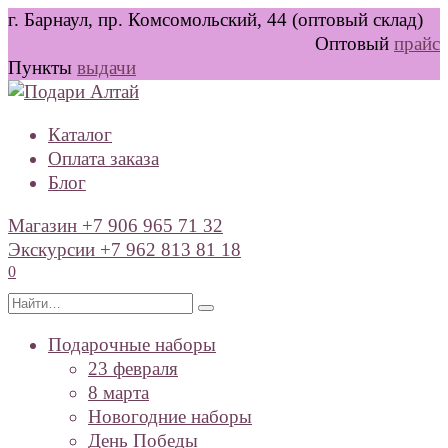
Перейти
г. Барнаул, пр. Комсомольский, 44 (оптовый склад)
к
Оптовый
прайс
содержанию
Пункты
выдачи
Каталог
Оплата заказа
Блог
Магазин +7 906 965 71 32
Экскурсии +7 962 813 81 18
0
Search
for:
Подарочные наборы
23 февраля
8 марта
Новогодние наборы
День Победы