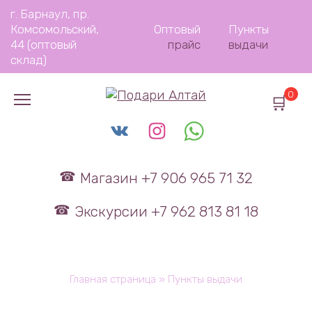
Перейти
г. Барнаул, пр.
к
Комсомольский,
Оптовый
Пункты
содержанию
44 (оптовый
прайс
выдачи
склад)
0
Магазин +7 906 965 71 32
Экскурсии +7 962 813 81 18
Главная страница
»
Пункты выдачи