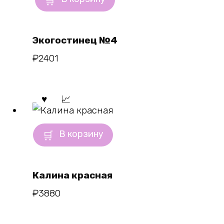
Экогостинец №4
₽
2401
В корзину
Калина красная
₽
3880