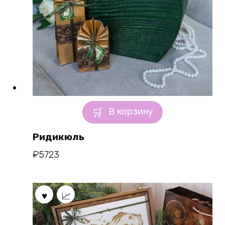
В корзину
Ридикюль
₽
5723