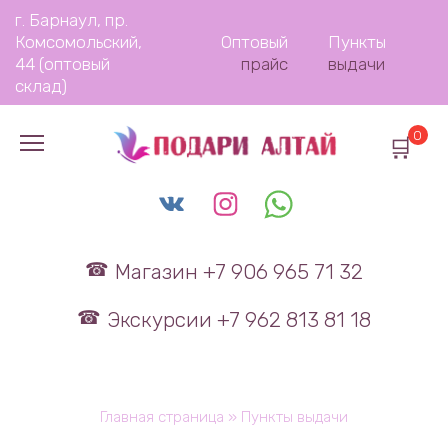
Перейти
г. Барнаул, пр.
к
Комсомольский,
Оптовый
Пункты
содержанию
44 (оптовый
прайс
выдачи
склад)
0
Магазин +7 906 965 71 32
Экскурсии +7 962 813 81 18
Главная страница
»
Пункты выдачи