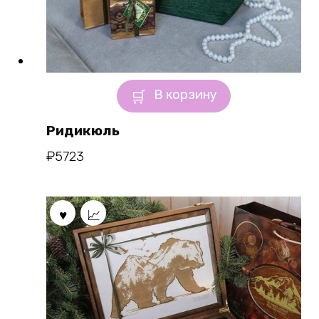
В корзину
Ридикюль
₽
5723