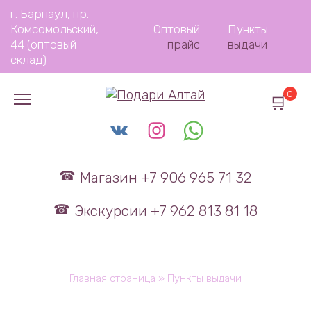
Перейти
г. Барнаул, пр.
к
Комсомольский,
Оптовый
Пункты
содержанию
44 (оптовый
прайс
выдачи
склад)
0
Магазин +7 906 965 71 32
Экскурсии +7 962 813 81 18
Главная страница
»
Пункты выдачи