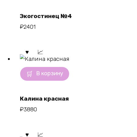
Экогостинец №4
₽
2401
В корзину
Калина красная
₽
3880