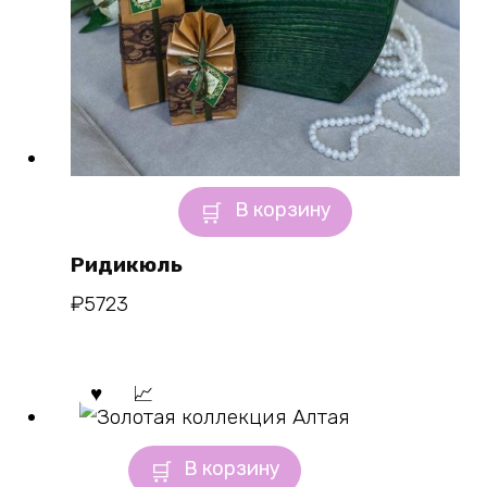
В корзину
Ридикюль
₽
5723
В корзину