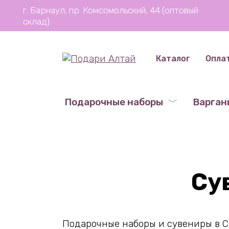
Перейти
г. Барнаул, пр. Комсомольский, 44 (оптовый
к
склад)
содержанию
Каталог
Опла
Подарочные наборы
Варган
Су
Подарочные наборы и сувениры в С