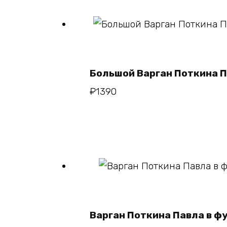
В корзину
Большой Варган Поткина 
₽
1390
В корзин
Варган Поткина Павла в ф