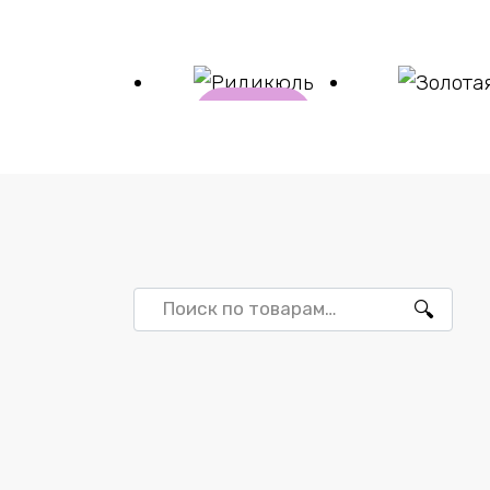
В
корзи
ну
Ридикюль
Золотая
₽
5723
₽
11470
Искать: