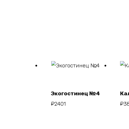
В
корзину
Экогостинец №4
Ка
₽
2401
₽
3