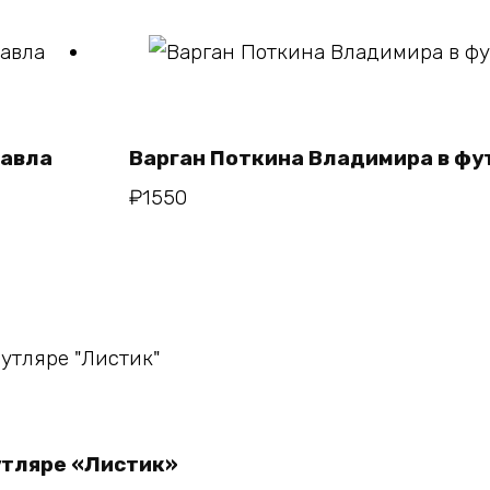
В корзину
Павла
Варган Поткина Владимира в ф
₽
1550
у
утляре «Листик»