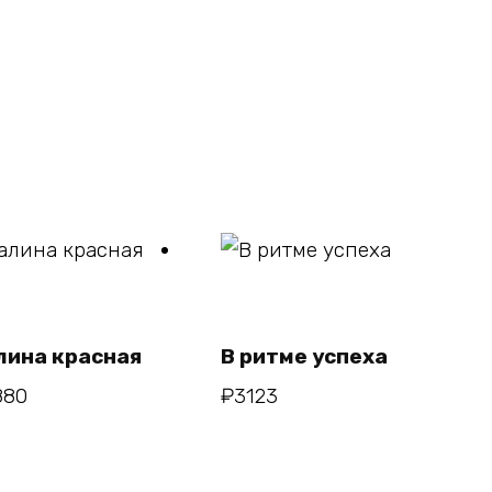
В
В
корзину
корзину
лина красная
В ритме успеха
880
₽
3123