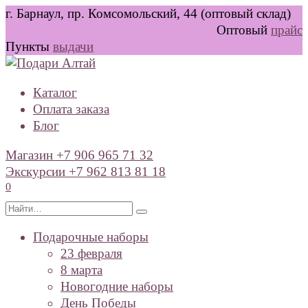
Перейти
г. Барнаул, пр. Комсомольский, 44 (оптовый склад)
к
Оптовый
прайс
содержанию
Пункты
выдачи
Каталог
Оплата заказа
Блог
Магазин +7 906 965 71 32
Экскурсии +7 962 813 81 18
0
Search
for:
Подарочные наборы
23 февраля
8 марта
Новогодние наборы
День Победы