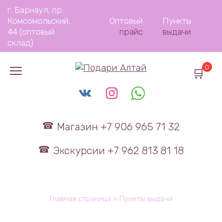
Перейти
г. Барнаул, пр.
к
Комсомольский,
Оптовый
Пункты
содержанию
44 (оптовый
прайс
выдачи
склад)
0
Магазин +7 906 965 71 32
Экскурсии +7 962 813 81 18
Главная страница
»
Пункты выдачи