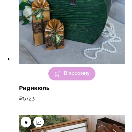
В корзину
Ридикюль
₽
5723