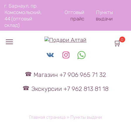
Перейти
г. Барнаул, пр.
к
Комсомольский,
Оптовый
Пункты
содержанию
44 (оптовый
прайс
выдачи
склад)
0
Магазин +7 906 965 71 32
Экскурсии +7 962 813 81 18
Главная страница
»
Пункты выдачи