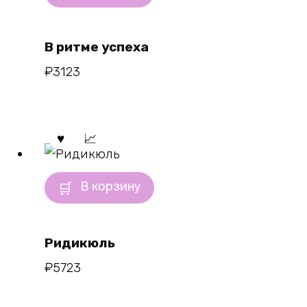
В ритме успеха
₽
3123
В корзину
Ридикюль
₽
5723