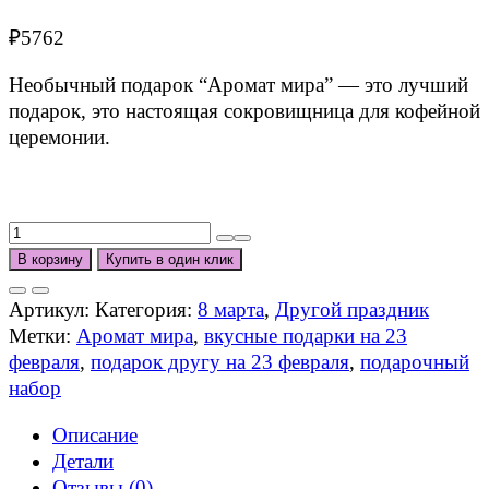
₽
5762
Необычный подарок “Аромат мира” — это лучший
подарок, это настоящая сокровищница для кофейной
церемонии.
Количество
товара
В корзину
Купить в один клик
Аромат
мира
Артикул:
Категория:
8 марта
,
Другой праздник
Метки:
Аромат мира
,
вкусные подарки на 23
февраля
,
подарок другу на 23 февраля
,
подарочный
набор
Описание
Детали
Отзывы (0)