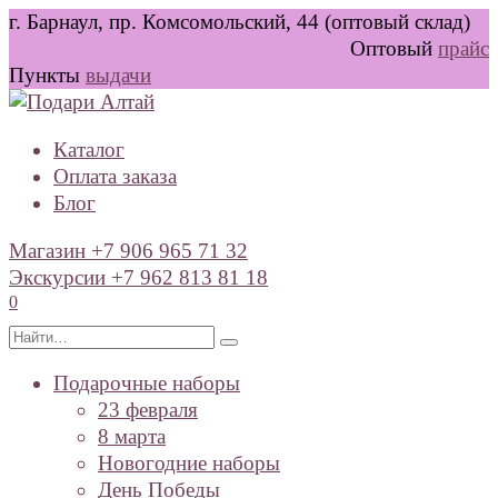
Перейти
г. Барнаул, пр. Комсомольский, 44 (оптовый склад)
к
Оптовый
прайс
содержанию
Пункты
выдачи
Каталог
Оплата заказа
Блог
Магазин +7 906 965 71 32
Экскурсии +7 962 813 81 18
0
Search
for:
Подарочные наборы
23 февраля
8 марта
Новогодние наборы
День Победы