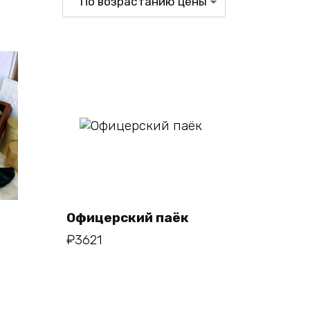
В корзину
Офицерский паёк
₽
3621