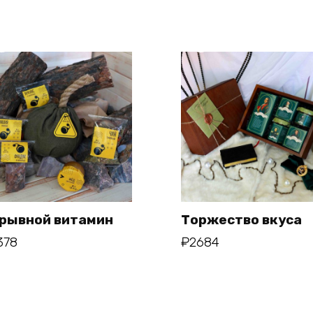
ю
рывной витамин
Торжество вкуса
378
₽
2684
В корзину
В корзину