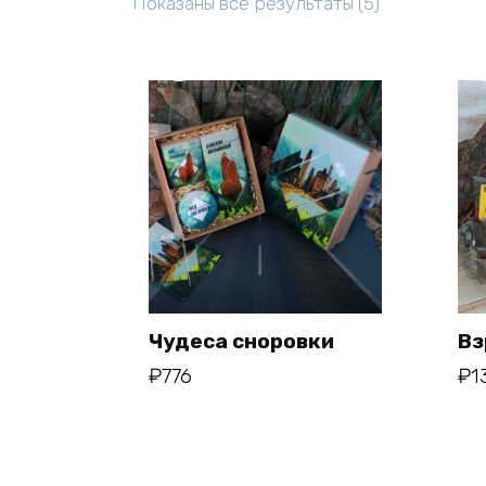
Цены:
Показаны все результаты (5)
по
возрастани
Чудеса сноровки
Вз
₽
776
₽
1
В корзину